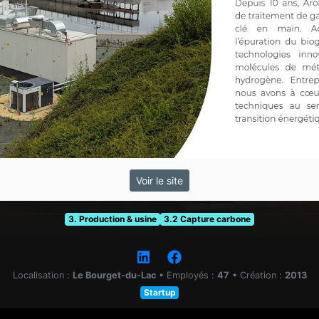
Voir le site
3. Production & usine
3.2 Capture carbone
Localisation :
Le Bourget-du-Lac
•
Employés :
47
•
Création :
2013
Startup