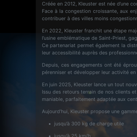
Créée en 2012, Kleuster est née d’une conv
Face à la congestion croissante, aux en
contribuer à des villes moins congestionn
En 2022, Kleuster franchit une étape ma
l’usine emblématique de Saint-Priest, gag
Ce partenariat permet également la distr
leur accessibilité auprès des professionne
Depuis, ces engagements ont été éprouvé
pérenniser et développer leur activité en 
En juin 2025, Kleuster lance un tout nou
Issu des retours terrain de nos clients
maniable, parfaitement adaptée aux centr
Aujourd’hui, Kleuster propose une gamme 
jusqu’à 300 kg de charge utile
jusqu’à 25 km/h