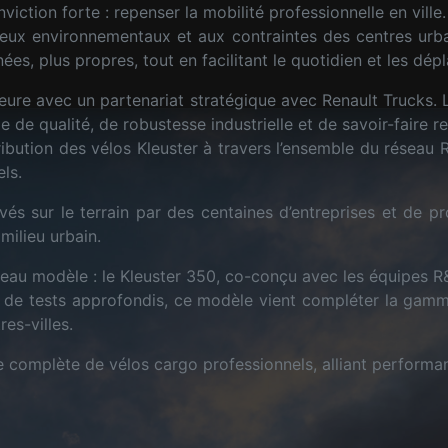
iction forte : repenser la mobilité professionnelle en ville.
jeux environnementaux et aux contraintes des centres urbai
ées, plus propres, tout en facilitant le quotidien et les dé
jeure avec un partenariat stratégique avec Renault Trucks.
e de qualité, de robustesse industrielle et de savoir-faire r
ibution des vélos Kleuster à travers l’ensemble du réseau R
ls.
s sur le terrain par des centaines d’entreprises et de pro
milieu urbain.
veau modèle : le Kleuster 350, co-conçu avec les équipes R
 et de tests approfondis, ce modèle vient compléter la gam
es-villes.
complète de vélos cargo professionnels, alliant performance