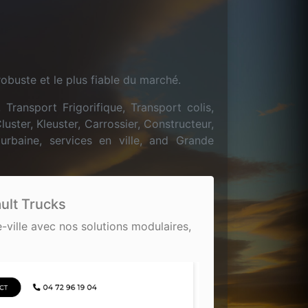
obuste et le plus fiable du marché.
 Transport Frigorifique, Transport colis,
Cluster, Kleuster, Carrossier, Constructeur,
 urbaine, services en ville, and Grande
ault Trucks
e-ville avec nos solutions modulaires,