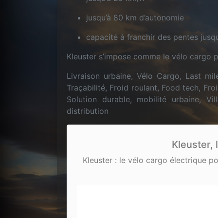
jusqu’à 80 km d’autonomie
capacité à franchir des pentes jusq
Kleuster s’impose comme le vélo cargo pro
Livraison urbaine, Vélo Cargo, Last mile
Traçabilité, Froid roulant, Food tech, Froi
Solution durable, mobilité urbaine, Vi
distribution
Kleuster, 
Kleuster : le vélo cargo électrique p