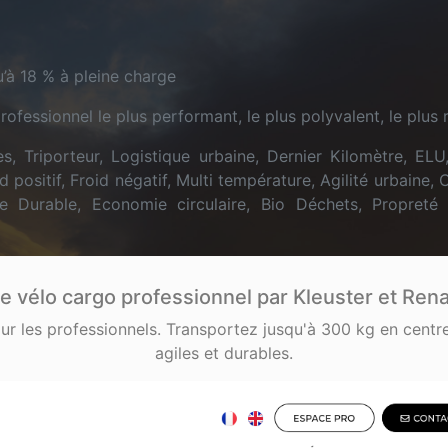
u’à 18 % à pleine charge
fessionnel le plus performant, le plus polyvalent, le plus r
s, Triporteur, Logistique urbaine, Dernier Kilomètre, ELU,
d positif, Froid négatif, Multi température, Agilité urbaine, 
lle Durable, Economie circulaire, Bio Déchets, Propreté
le vélo cargo professionnel par Kleuster et Ren
our les professionnels. Transportez jusqu'à 300 kg en centr
agiles et durables.