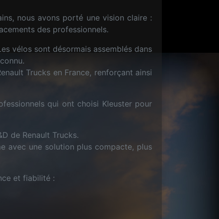
ns, nous avons porté une vision claire :
placements des professionnels.
 Les vélos sont désormais assemblés dans
econnu.
enault Trucks en France, renforçant ainsi
fessionnels qui ont choisi Kleuster pour
&D de Renault Trucks.
me avec une solution plus compacte, plus
 et fiabilité :