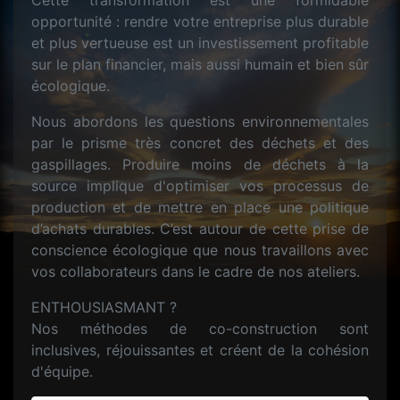
Cette transformation est une formidable
opportunité : rendre votre entreprise plus durable
et plus vertueuse est un investissement profitable
sur le plan financier, mais aussi humain et bien sûr
écologique.
Nous abordons les questions environnementales
par le prisme très concret des déchets et des
gaspillages. Produire moins de déchets à la
source implique d'optimiser vos processus de
production et de mettre en place une politique
d’achats durables. C’est autour de cette prise de
conscience écologique que nous travaillons avec
vos collaborateurs dans le cadre de nos ateliers.
ENTHOUSIASMANT ?
Nos méthodes de co-construction sont
inclusives, réjouissantes et créent de la cohésion
d'équipe.