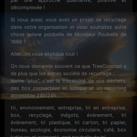
par une approche qualitative, positive et
décomplexée !
Si vous aussi, vous avez un projet de recyclage
dans votre organisation et vous souhaitez autre
chose qu’une poubelle de Monsieur Poubelle de
1888 ?
Aller...on vous explique tout !
On nous demande souvent ce que TreeConcept a
de plus que les autres société de recyclage...
Notre "plus", c'est la traçabilité de vos déchets,
des box connectées et ludique et un reporting
accessible 24h/24h.
tri, environnement, entreprise, tri en entreprise,
box, recyclage, mégots, évènement, tri
évènement, tri plastique, tri carton, tri papier,
bureau, ecologie, économie circulaire, café, box