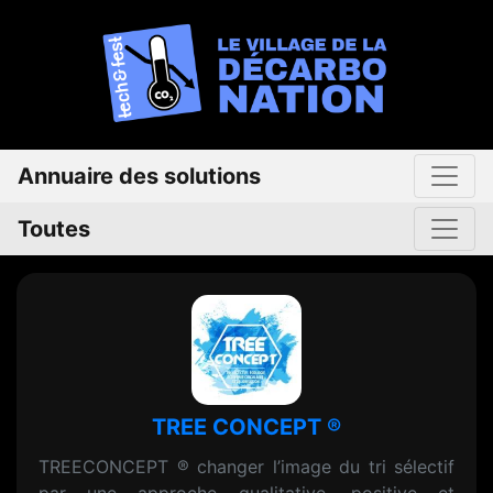
Annuaire des solutions
Toutes
TREE CONCEPT ®
TREECONCEPT ® changer l’image du tri sélectif