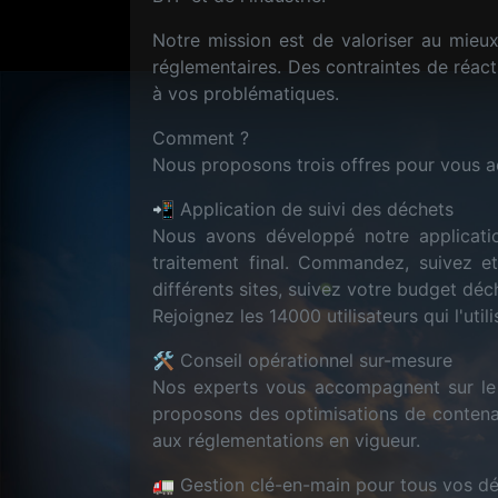
Notre mission est de valoriser au mieu
réglementaires. Des contraintes de réact
à vos problématiques.
Comment ?
Nous proposons trois offres pour vous a
📲 Application de suivi des déchets
Nous avons développé notre applicatio
traitement final. Commandez, suivez e
différents sites, suivez votre budget dé
Rejoignez les 14000 utilisateurs qui l'util
🛠️ Conseil opérationnel sur-mesure
Nos experts vous accompagnent sur le t
proposons des optimisations de contenan
aux réglementations en vigueur.
🚛 Gestion clé-en-main pour tous vos d