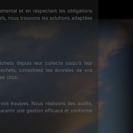
mental et en respectant les obligations
els, nous trouvons les solutions adaptées
hets depuis leur collecte jusqu'à leur
déchets, consolidez les données de vos
s clics.
vos équipes. Nous réalisons des audits,
arantir une gestion efficace et conforme