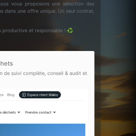
 Nous vous proposons une sélection des
ns dans une offre unique. Un seul contrat,
 productive et responsable ! ♻️
chets
n de suivi complète, conseil & audit et