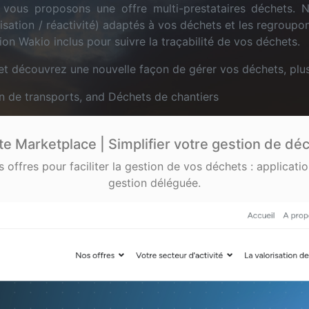
 vous proposons une offre multi-prestataires déchets.
orisation / réactivité) adaptés à vos déchets et les regroupo
ion Wakio inclus pour suivre la traçabilité de vos déchets.
et découvrez une nouvelle façon de gérer vos déchets, plus
n de transports, and Déchets de chantiers
e Marketplace | Simplifier votre gestion de dé
ffres pour faciliter la gestion de vos déchets : applicatio
gestion déléguée.