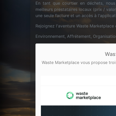
En tant que courtier en déchets, nous
meilleurs prestataires locaux (prix / val
une seule facture et un accès à l'applicat
Rejoignez l'aventure Waste Marketplace 
Environnement, Affrétement, Organisatio
Wast
Waste Marketplace vous propose trois o