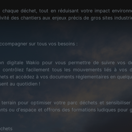
x chaque déchet, tout en réduisant votre impact environne
ivité des chantiers aux enjeux précis de gros sites industri
ccompagner sur tous vos besoins :
n digitale Wakio pour vous permettre de suivre vos déc
t contrôlez facilement tous les mouvements liés à vos 
chets et accédez à vos documents réglementaires en quelque
isent au quotidien !
errain pour optimiser votre parc déchets et sensibiliser 
ts ou d'espace et offrons des formations ludiques pour g
échets