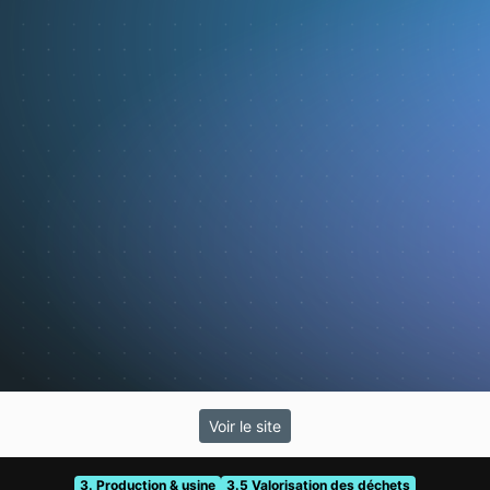
Voir le site
3. Production & usine
3.5 Valorisation des déchets