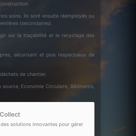
construction.
os soins. Ils sont ensuite réemployés ou
remières (secondaires).
ir sur la traçabilité et le recyclage des
pres, sécurisant et plus respectueux de
 déchets de chantier.
a source, Economie Circulaire, Bâtiments,
Collect
 des solutions innovantes pour gérer