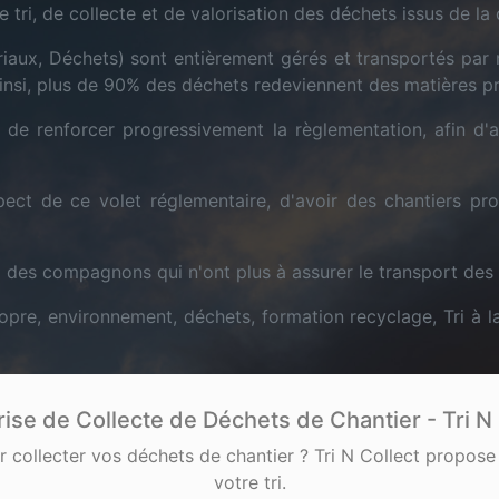
ri, de collecte et de valorisation des déchets issus de la 
aux, Déchets) sont entièrement gérés et transportés par n
Ainsi, plus de 90% des déchets redeviennent des matières p
, de renforcer progressivement la règlementation, afin d'ag
ect de ce volet réglementaire, d'avoir des chantiers pro
il des compagnons qui n'ont plus à assurer le transport des
propre, environnement, déchets, formation recyclage, Tri à l
rise de Collecte de Déchets de Chantier - Tri N 
 collecter vos déchets de chantier ? Tri N Collect propose
votre tri.