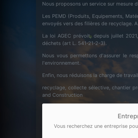
Nous proposons un service sur mesure de t
Les PEMD (Produits, Equipements, Matéri
envoyés vers des filières de recyclage. 
La loi AGEC prévoit, depuis juillet 2021
déchets (art L. 541-21-2-3).
Nous vous permettons d'assurer le resp
l'environnement.
Enfin, nous réduisons la charge de trava
recyclage, collecte sélective, chantier 
and Construction
Entrep
Vous recherchez une entreprise pour