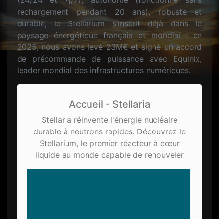
(24/24 et 7j/7), autonome (fonctionne sans
rechargement pendant 20 ans), robuste et
durable, le Stellarium s’inscrit déjà dans le
paysage énergétique français et mondial : en
2025, nous avons levé 23M€ et signé un accord
de précommande de puissance avec Equinix,
leader mondial des infrastructures numériques.
Accueil - Stellaria
Stellaria réinvente l'énergie nucléaire
durable à neutrons rapides. Découvrez le
Stellarium, le premier réacteur à cœur
liquide au monde capable de renouveler