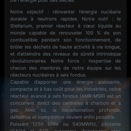
De l'énergie pour des siècles
Notre objectif : réinventer l’énergie nucléaire
durable à neutrons rapides. Notre outil : le
Stellarium, premier réacteur à cœur liquide au
monde capable de renouveler 100 % de son
combustible pendant son fonctionnement, de
brûler les déchets de haute activité à vie longue,
et d’atteindre des niveaux de sûreté intrinsèque
révolutionnaires. Notre force : l’expertise de
chacun des membres de notre équipe sur les
réacteurs nucléaires à sels fondus.
Capable d’apporter une énergie puissante,
compacte et à bas coût pour les industriels, notre
réacteur avancé à sels fondus (AMR-MSR) est un
concurrent direct des centrales à charbon et à
gaz. Avec lui, la décarbonation profonde,
définitive et compétitive devient enfin possible.
Puissant (250 MWe ou 540MWth), pilotable