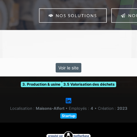
Voir le site
3. Production & usine
3.5 Valorisation des déchets
Localisation :
Maisons-Alfort
•
Employés :
4
•
Création :
2023
Startup