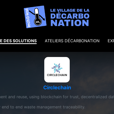
E DES SOLUTIONS
ATELIERS DÉCARBONATION
EX
Circlechain
nt and reuse, using blockchain for trust, decentralized d
r end to end waste management traceability.