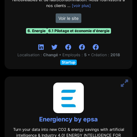
nos clients …
[voir plus]
Voir le site
6. Energie
6.1 Pilotage et économie d'énergie
Localisation :
Changé
•
Employés :
5
•
Création :
2018
Startup
Energiency by epsa
Turn your data into new CO2 & energy savings with artificial
intelligence & Industry 4.0! ENERGY INTELLIGENCE FOR