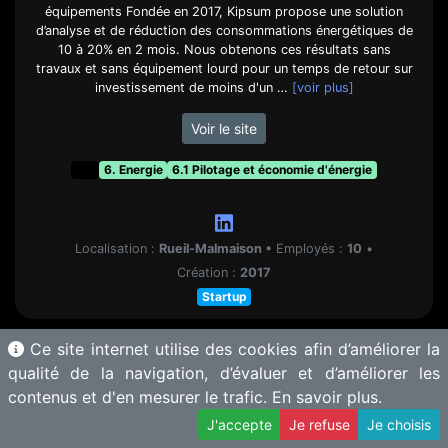
équipements Fondée en 2017, Kipsum propose une solution
d’analyse et de réduction des consommations énergétiques de
10 à 20% en 2 mois. Nous obtenons ces résultats sans
travaux et sans équipement lourd pour un temps de retour sur
investissement de moins d'un …
[voir plus]
Voir le site
t&f
6. Energie
6.1 Pilotage et économie d'énergie
Localisation :
Rueil-Malmaison
•
Employés :
10
•
Création :
2017
Startup
Ce site internet utilise des cookies afin d’améliorer la
qualité de la navigation, d’évaluer et d’améliorer les
contenus et d'en mesurer le trafic.
En savoir plus.
J'accepte
Je refuse
Je choisis