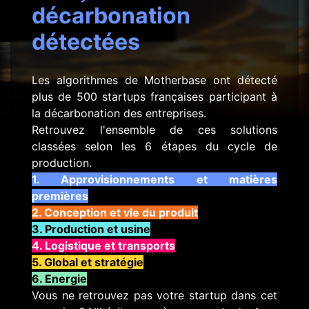
décarbonation
détectées
Les algorithmes de Motherbase ont détecté
plus de 500 startups françaises participant à
la décarbonation des entreprises.
Retrouvez l'ensemble de ces solutions
classées selon les 6 étapes du cycle de
production.
1. Approvisionnements et matières
premières
2. Conception et vie du produit
3. Production et usine
4. Logistique et transports
5. Global et stratégie
6. Energie
Vous ne retrouvez pas votre startup dans cet