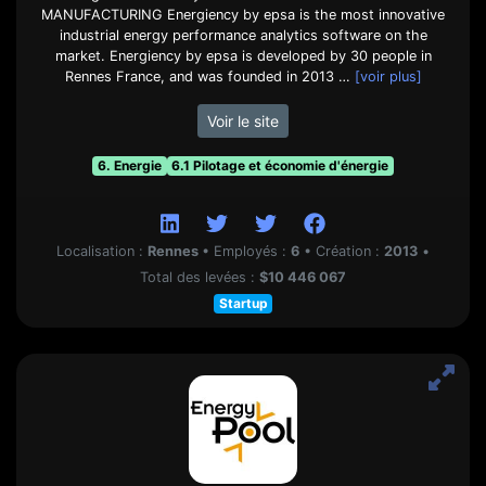
MANUFACTURING Energiency by epsa is the most innovative
industrial energy performance analytics software on the
market. Energiency by epsa is developed by 30 people in
Rennes France, and was founded in 2013 …
[voir plus]
Voir le site
6. Energie
6.1 Pilotage et économie d'énergie
Localisation :
Rennes
•
Employés :
6
•
Création :
2013
•
Total des levées :
$10 446 067
Startup