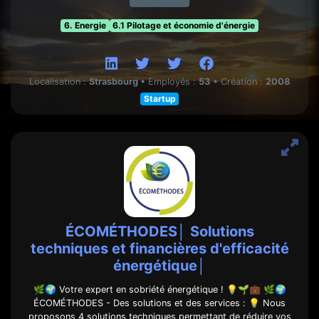
6. Energie
6.1 Pilotage et économie d'énergie
Localisation :
Strasbourg
•
Employés :
53
•
Création :
2008
Startup
ÉCOMÉTHODES│ Solutions
techniques et financières d'efficacité
énergétique│
🌿🌍 Votre expert en sobriété énergétique ! 💡🌱💼 🌿🌍
ÉCOMÉTHODES - Des solutions et des services : 💡 Nous
proposons 4 solutions techniques permettant de réduire vos