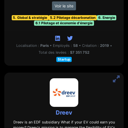
Voir le site
5. Global & stratégie
5.2 Pilotage décarbonation
6. Energie
6.1 Pilotage et économie d'énergie
Localisation :
Paris
•
Employés :
58
•
Création :
2019
•
Total des levées :
$7 351 752
Startup
Dreev
Dreev is an EDF subsidiary What if your EV could earn you
money? Dreev's mission is to manage the flexibility of EV's