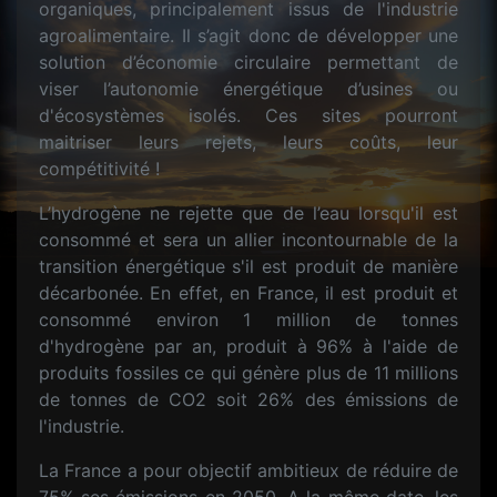
organiques, principalement issus de l'industrie
agroalimentaire. Il s’agit donc de développer une
solution d’économie circulaire permettant de
viser l’autonomie énergétique d’usines ou
d'écosystèmes isolés. Ces sites pourront
maitriser leurs rejets, leurs coûts, leur
compétitivité !
L’hydrogène ne rejette que de l’eau lorsqu'il est
consommé et sera un allier incontournable de la
transition énergétique s'il est produit de manière
décarbonée. En effet, en France, il est produit et
consommé environ 1 million de tonnes
d'hydrogène par an, produit à 96% à l'aide de
produits fossiles ce qui génère plus de 11 millions
de tonnes de CO2 soit 26% des émissions de
l'industrie.
La France a pour objectif ambitieux de réduire de