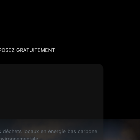
POSEZ GRATUITEMENT
s déchets locaux en énergie bas carbone
environnementale.