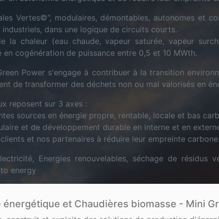
ales Vertes©”, modulaires, démontables, autonomes et cont
industriels, dans une logique de circuits courts.
de la chaleur (eau chaude, vapeur saturée, vapeur surch
ité en cogénération de puissance entre 0,5 et 10 MWth.
Green Power s'engage à contribuer à la transition enviro
ent de transformer des déchets non ou mal valorisés en én
x reposent sur 3 axes :
entes sources en énergie propre, rentable, locale et bas car
laire et de développement durable en interne et en extern
clients et nos partenaires à réduire leur empreinte carbone
ectricité, Energies renouvelables, séchage de résidus 
 to energy
 énergétique et Chaudières biomasse - Mini G