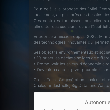
Pour celà, elle propose des “Mini Centr
localement, au plus près des besoins des 
Ces centrales fournissent aux clients 
alimenter des sécheurs) ou de l’électric
Entreprise à mission depuis 2020, Mini 
des technologies innovantes qui permett
Ses objectifs environnementaux et sociau
• Valoriser les déchets solides de différ
• Promouvoir les enjeux d'économie circu
• Devenir un acteur pivot pour aider nos 
Green Tech, Cogénération chaleur et él
Chaleur industrielle, Big Data, and Waste
Autonomie