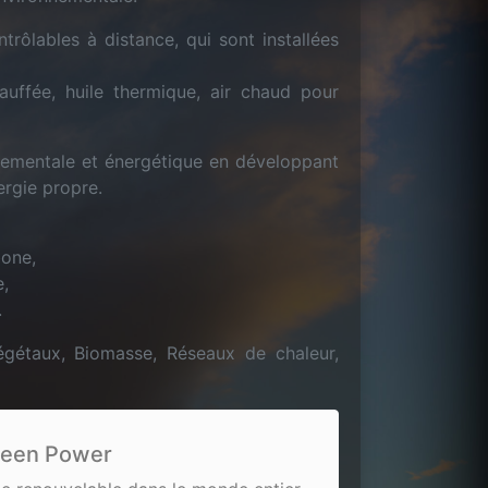
rôlables à distance, qui sont installées
auffée, huile thermique, air chaud pour
nnementale et énergétique en développant
ergie propre.
bone,
e,
.
végétaux, Biomasse, Réseaux de chaleur,
reen Power