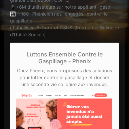
grande distribution, OOH...)
📱+6M d'utilisateurs sur notre appli anti-gaspi
👨‍👩‍👦‍👦 180 Phénicien·nes engagés contre le
gaspillage
i️ Labellisée B-Corp et ESUS (Entreprise Solidaire
d’Utilité Sociale)
Luttons Ensemble Contre le
Gaspillage - Phenix
Chez Phenix, nous proposons des solutions
pour lutter contre le gaspillage et donner
une seconde vie solidaire aux invendus.