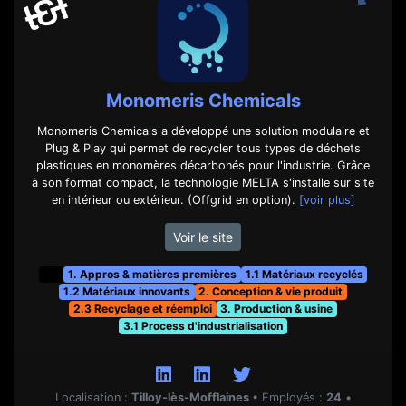
Monomeris Chemicals
Monomeris Chemicals a développé une solution modulaire et
Plug & Play qui permet de recycler tous types de déchets
plastiques en monomères décarbonés pour l'industrie. Grâce
à son format compact, la technologie MELTA s'installe sur site
en intérieur ou extérieur. (Offgrid en option).
[voir plus]
Voir le site
t&f
1. Appros & matières premières
1.1 Matériaux recyclés
1.2 Matériaux innovants
2. Conception & vie produit
2.3 Recyclage et réemploi
3. Production & usine
3.1 Process d'industrialisation
Localisation :
Tilloy-lès-Mofflaines
•
Employés :
24
•