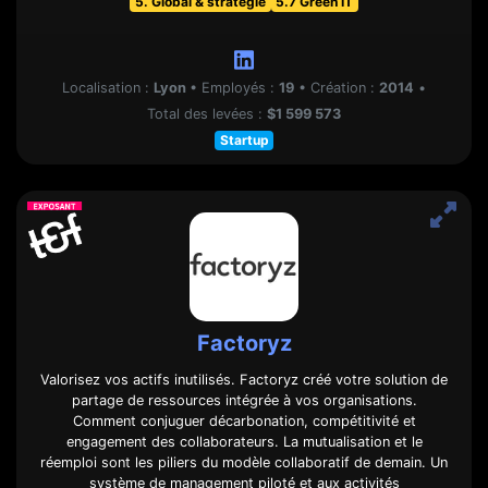
5. Global & stratégie
5.7 Green IT
Localisation :
Lyon
•
Employés :
19
•
Création :
2014
•
Total des levées :
$1 599 573
Startup
Factoryz
Valorisez vos actifs inutilisés. Factoryz créé votre solution de
partage de ressources intégrée à vos organisations.
Comment conjuguer décarbonation, compétitivité et
engagement des collaborateurs. La mutualisation et le
réemploi sont les piliers du modèle collaboratif de demain. Un
système de management piloté et aux activités