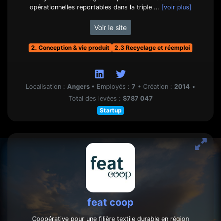
opérationnelles reportables dans la triple …
[voir plus]
Voir le site
2. Conception & vie produit
2.3 Recyclage et réemploi
Localisation :
Angers
•
Employés :
7
•
Création :
2014
•
Total des levées :
$787 047
Startup
feat coop
Coopérative pour une filière textile durable en région