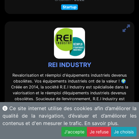
Startup
REI INDUSTRY
Revalorisation et réemploi d'équipements industriels devenus
obsolètes. Vos équipements industriels ont de la valeur ! 🌍
Créée en 2014, la société R.E.I Industry est spécialisée dans la
valorisation et le réemploi d’équipements industriels devenus
obsolètes. Soucieuse de l’environnement, R.E.I Industry est
engagée dans le développement durable. ♻️ Grâce à une …
Ce site internet utilise des cookies afin d’améliorer la
[voir plus]
qualité de la navigation, d’évaluer et d’améliorer les
contenus et d'en mesurer le trafic.
En savoir plus.
Voir le site
J'accepte
Je refuse
Je choisis
2. Conception & vie produit
2.3 Recyclage et réemploi