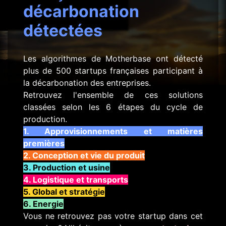
décarbonation
détectées
Les algorithmes de Motherbase ont détecté
plus de 500 startups françaises participant à
la décarbonation des entreprises.
Retrouvez l'ensemble de ces solutions
classées selon les 6 étapes du cycle de
production.
1. Approvisionnements et matières
premières
2. Conception et vie du produit
3. Production et usine
4. Logistique et transports
5. Global et stratégie
6. Energie
Vous ne retrouvez pas votre startup dans cet