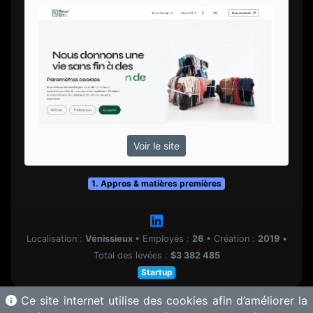
Voir le site
1. Appros & matières premières
Localisation :
Vénissieux
•
Employés :
26
•
Création :
2019
•
Total des levées :
$3 382 485
Startup
Ce site internet utilise des cookies afin d’améliorer la