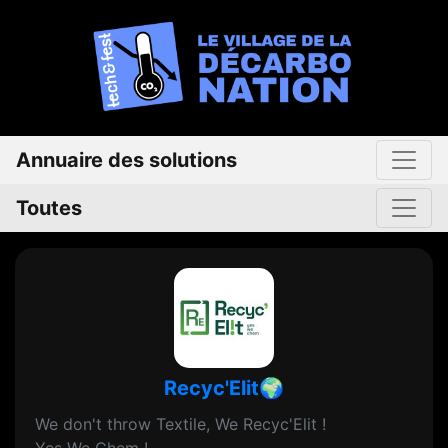
Annuaire des solutions
Toutes
Recyc'Elit🌍
We don't throw Textile, We Recyc'Elit !