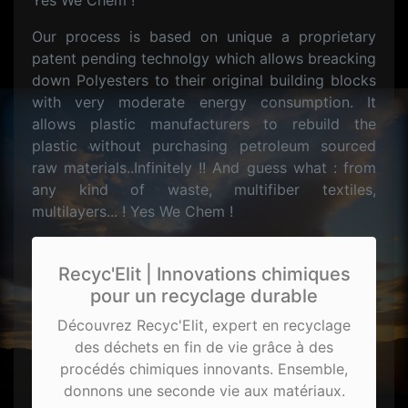
Yes We Chem !
Our process is based on unique a proprietary
patent pending technolgy which allows breacking
down Polyesters to their original building blocks
with very moderate energy consumption. It
allows plastic manufacturers to rebuild the
plastic without purchasing petroleum sourced
raw materials..Infinitely !! And guess what : from
any kind of waste, multifiber textiles,
multilayers... ! Yes We Chem !
Recyc'Elit | Innovations chimiques
pour un recyclage durable
Découvrez Recyc'Elit, expert en recyclage
des déchets en fin de vie grâce à des
procédés chimiques innovants. Ensemble,
donnons une seconde vie aux matériaux.