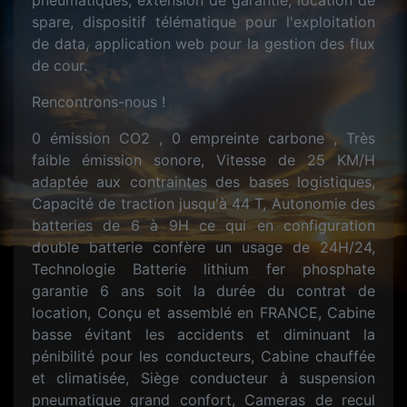
pneumatiques, extension de garantie, location de
spare, dispositif télématique pour l'exploitation
de data, application web pour la gestion des flux
de cour.
Rencontrons-nous !
0 émission CO2 , 0 empreinte carbone , Très
faible émission sonore, Vitesse de 25 KM/H
adaptée aux contraintes des bases logistiques,
Capacité de traction jusqu'à 44 T, Autonomie des
batteries de 6 à 9H ce qui en configuration
double batterie confère un usage de 24H/24,
Technologie Batterie lithium fer phosphate
garantie 6 ans soit la durée du contrat de
location, Conçu et assemblé en FRANCE, Cabine
basse évitant les accidents et diminuant la
pénibilité pour les conducteurs, Cabine chauffée
et climatisée, Siège conducteur à suspension
pneumatique grand confort, Cameras de recul