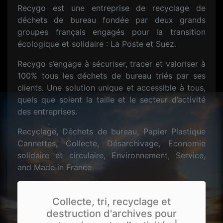
Recygo est une entreprise de recyclage de
déchets de bureau fondée par deux grands
groupes français engagés pour la transition
écologique et solidaire : La Poste et Suez.
Recygo s’engage à sécuriser, tracer et valoriser à
100% tous les déchets de bureau triés par ses
clients. Une solution unique et accessible à tous,
quels que soient la taille et le secteur d’activité
des entreprises.
Recyclage, Déchets de bureau, Papier Plastique
Cannettes, Collecte, Désarchivage, Economie
solidaire et circulaire, Environnement, Service,
and Made in France
Collecte, tri, recyclage et
destruction d'archives pour