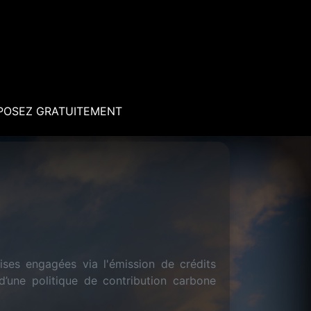
POSEZ GRATUITEMENT
ises engagées via l'émission de crédits
d’une politique de contribution carbone