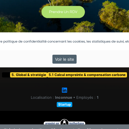
Voir le site
t&f
5. Global & stratégie
5.1 Calcul empreinte & compensation carbone
Localisation :
Inconnue
•
Employés :
1
Startup