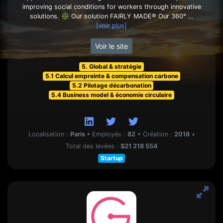
improving social conditions for workers through innovative
solutions. ❇️ Our solution FAIRLY MADE® Our 360° …
[voir plus]
Voir le site
5. Global & stratégie
5.1 Calcul empreinte & compensation carbone
5.2 Pilotage décarbonation
5.4 Business model & économie circulaire
Localisation :
Paris
•
Employés :
82
•
Création :
2018
•
Total des levées :
$21 218 554
Startup