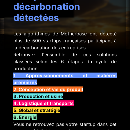
décarbonation
détectées
Les algorithmes de Motherbase ont détecté
plus de 500 startups françaises participant à
la décarbonation des entreprises.
Retrouvez l'ensemble de ces solutions
classées selon les 6 étapes du cycle de
production.
1. Approvisionnements et matières
premières
2. Conception et vie du produit
3. Production et usine
4. Logistique et transports
5. Global et stratégie
6. Energie
Vous ne retrouvez pas votre startup dans cet