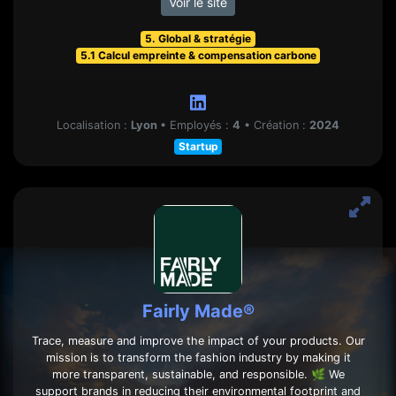
Voir le site
5. Global & stratégie
5.1 Calcul empreinte & compensation carbone
Localisation :
Lyon
•
Employés :
4
•
Création :
2024
Startup
Fairly Made®
Trace, measure and improve the impact of your products. Our
mission is to transform the fashion industry by making it
more transparent, sustainable, and responsible. 🌿 We
support brands in reducing their environmental footprint and