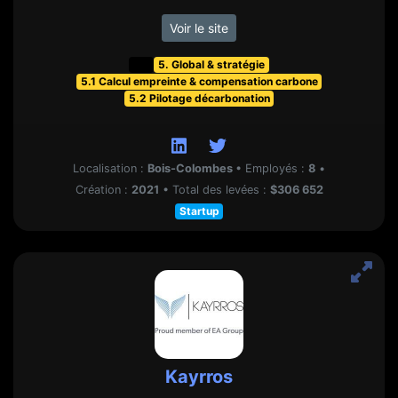
Voir le site
t&f
5. Global & stratégie
5.1 Calcul empreinte & compensation carbone
5.2 Pilotage décarbonation
Localisation :
Bois-Colombes
•
Employés :
8
•
Création :
2021
•
Total des levées :
$306 652
Startup
Kayrros