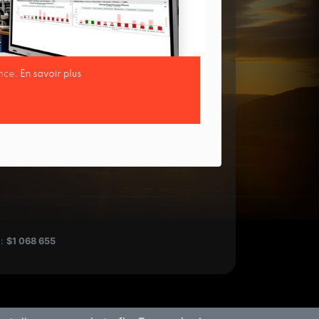
 :
$1 068 655