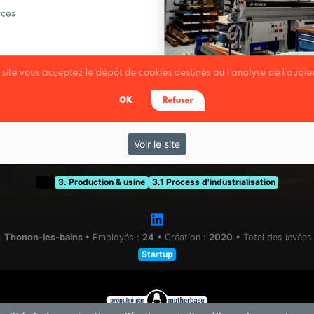
Voir le site
t&f
3. Production & usine
3.1 Process d'industrialisation
:
Thonon-les-bains
•
Employés :
24
•
Création :
2020
•
Total des levées
Startup