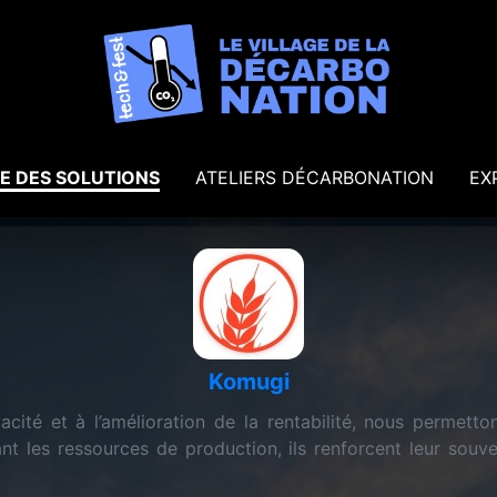
E DES SOLUTIONS
ATELIERS DÉCARBONATION
EX
Komugi
cité et à l’amélioration de la rentabilité, nous permetton
t les ressources de production, ils renforcent leur souve