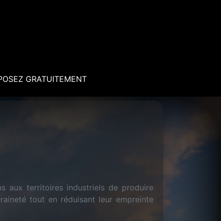
POSEZ GRATUITEMENT
s aux territoires industriels de produire
raineté tout en réduisant leur empreinte