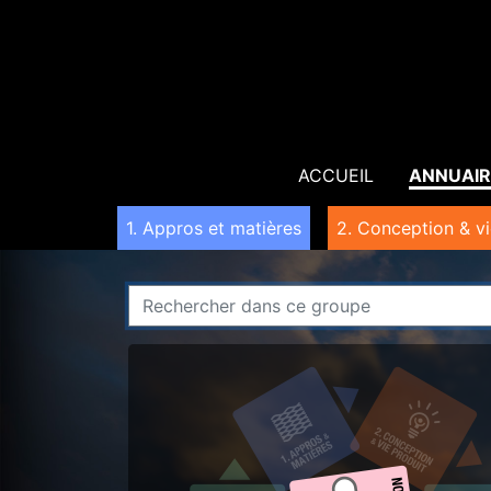
ACCUEIL
ANNUAIR
1. Appros et matières
2. Conception & vi
Rechercher