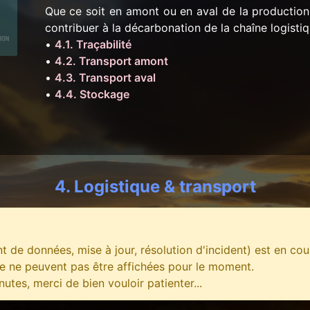
Que ce soit en amont ou en aval de la production
contribuer à la décarbonation de la chaîne logistiq
•
4.1. Traçabilité
•
4.2. Transport amont
•
4.3. Transport aval
•
4.4. Stockage
4. Logistique & transport
 de données, mise à jour, résolution d'incident) est en cou
e ne peuvent pas être affichées pour le moment.
tes, merci de bien vouloir patienter...