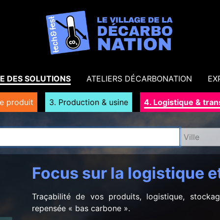
E DES SOLUTIONS
ATELIERS DÉCARBONATION
EX
e produit
3. Production & usine
4. Logistique & tra
Ville
Focus sur la logistique e
Traçabilité de vos produits, logistique, stockag
repensée « bas carbone ».