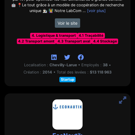
🤖 📍Le tout grâce à un modèle de coopération de recherche
unique 👨🏻‍🔬 👩‍🏫 Notre LabCom …
[voir plus]
Voir le site
4. Logistique & transport
4.1 Traçabilité
4.2 Transport amont
4.3 Transport aval
4.4 Stockage
Localisation :
Chevilly-Larue
•
Employés :
38
•
Création :
2014
•
Total des levées :
$13 118 963
Startup