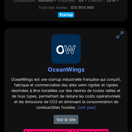
Localisation :
Meudon
•
Employés :
85
•
Création :
2018
•
Total des levées :
$15 904 994
Startup
OceanWings
OceanWings est une startup industrielle française qui conçoit,
fabrique et commercialise des ailes semi-rigides et rigides
destinées à être installées sur des navires de toutes tailles et
de tous types, permettant de réduire les coûts opérationnels
et les émissions de CO2 en diminuant la consommation de
combustibles fossiles.
[voir plus]
Voir le site
4. Logistique & transport
4.2 Transport amont