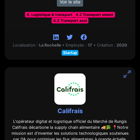
Voir le site
4. Logistique & transport
4.2 Transport amont
4.3 Transport aval
Localisation :
La Rochelle
•
Employés :
17
•
Création :
2020
Startup
Califrais
L'opérateur digital et logistique officiel du Marché de Rungis
Califrais décarbone la supply chain alimentaire 🚚🥦 📍Notre
mission est d'inventer les solutions technologiques soutenues
par l’IA pour optimiser les flux alimentaires à grande échelle.