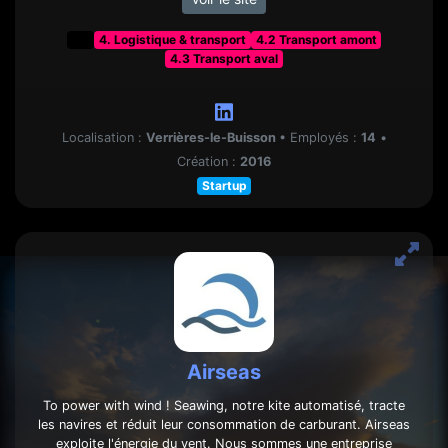
t&f
4. Logistique & transport
4.2 Transport amont
4.3 Transport aval
Localisation :
Verrières-le-Buisson
•
Employés :
14
•
Création :
2016
Startup
Airseas
To power with wind ! Seawing, notre kite automatisé, tracte
les navires et réduit leur consommation de carburant. Airseas
exploite l'énergie du vent. Nous sommes une entreprise