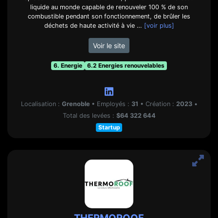
liquide au monde capable de renouveler 100 % de son
combustible pendant son fonctionnement, de brûler les
déchets de haute activité à vie …
[voir plus]
Voir le site
6. Energie
6.2 Energies renouvelables
Localisation :
Grenoble
•
Employés :
31
•
Création :
2023
•
Total des levées :
$64 322 644
Startup