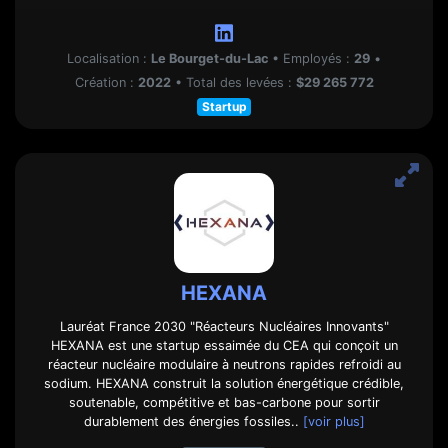
Localisation :
Le Bourget-du-Lac
•
Employés :
29
•
Création :
2022
•
Total des levées :
$29 265 772
Startup
HEXANA
Lauréat France 2030 "Réacteurs Nucléaires Innovants"
HEXANA est une startup essaimée du CEA qui conçoit un
réacteur nucléaire modulaire à neutrons rapides refroidi au
sodium. HEXANA construit la solution énergétique crédible,
soutenable, compétitive et bas-carbone pour sortir
durablement des énergies fossiles..
[voir plus]