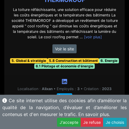
THERMOROOF
La toiture réfléchissante, une solution efficace pour réduire
les coûts énergétiques et la température des bâtiments La
société THERMOROOF a développé un revêtement de toiture
appelé " cool roofing " qui diminue les coûts énergétiques et
la température des bâtiments en réfléchissant la lumière du
soleil. Le cool roofing permet …
[voir plus]
Voir le site
5. Global & stratégie
5.8 Construction et bâtiment
6. Energie
6.1 Pilotage et économie d'énergie
Localisation :
Alixan
•
Employés :
3
•
Création :
2023
Startup
Ce site internet utilise des cookies afin d’améliorer la
qualité de la navigation, d’évaluer et d’améliorer les
contenus et d'en mesurer le trafic.
En savoir plus.
J'accepte
Je refuse
Je choisis