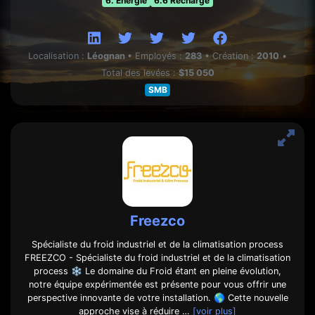
6. Energie
6.6 Recharge
Localisation :
Léognan
•
Employés :
283
•
Création :
2010
•
Total des levées :
$15 050
SMB
Freezco
Spécialiste du froid industriel et de la climatisation process
FREEZCO - Spécialiste du froid industriel et de la climatisation
process ❄️ Le domaine du Froid étant en pleine évolution,
notre équipe expérimentée est présente pour vous offrir une
perspective innovante de votre installation. 🌎 Cette nouvelle
approche vise à réduire …
[voir plus]