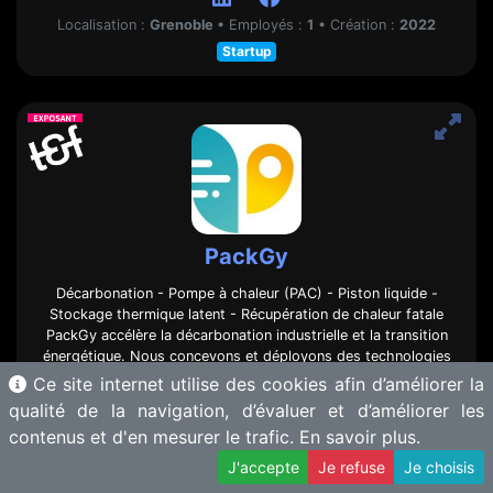
Localisation :
Grenoble
•
Employés :
1
•
Création :
2022
Startup
PackGy
Décarbonation - Pompe à chaleur (PAC) - Piston liquide -
Stockage thermique latent - Récupération de chaleur fatale
PackGy accélère la décarbonation industrielle et la transition
énergétique. Nous concevons et déployons des technologies
thermiques de rupture permettant la décarbonation des
Ce site internet utilise des cookies afin d’améliorer la
besoins industriels en chaleur et en froid, grâce à une …
qualité de la navigation, d’évaluer et d’améliorer les
[voir plus]
contenus et d'en mesurer le trafic.
En savoir plus.
Voir le site
J'accepte
Je refuse
Je choisis