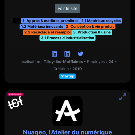
Voir le site
t&f
1. Appros & matières premières
1.1 Matériaux recyclés
1.2 Matériaux innovants
2. Conception & vie produit
2.3 Recyclage et réemploi
3. Production & usine
3.1 Process d'industrialisation
Localisation :
Tilloy-lès-Mofflaines
•
Employés :
24
•
Création :
2019
Startup
Nuageo, l'Atelier du numérique