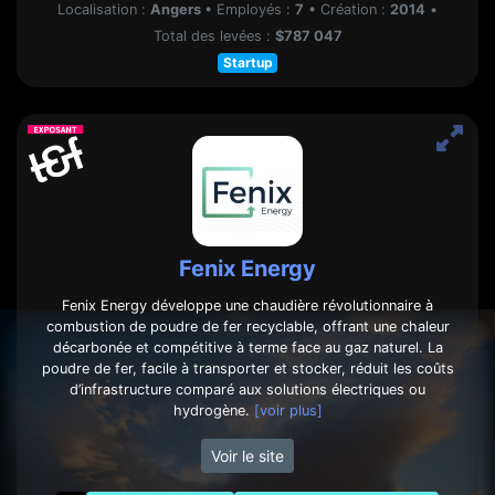
Localisation :
Angers
•
Employés :
7
•
Création :
2014
•
Total des levées :
$787 047
Startup
Fenix Energy
Fenix Energy développe une chaudière révolutionnaire à
combustion de poudre de fer recyclable, offrant une chaleur
décarbonée et compétitive à terme face au gaz naturel. La
poudre de fer, facile à transporter et stocker, réduit les coûts
d’infrastructure comparé aux solutions électriques ou
hydrogène.
[voir plus]
Voir le site