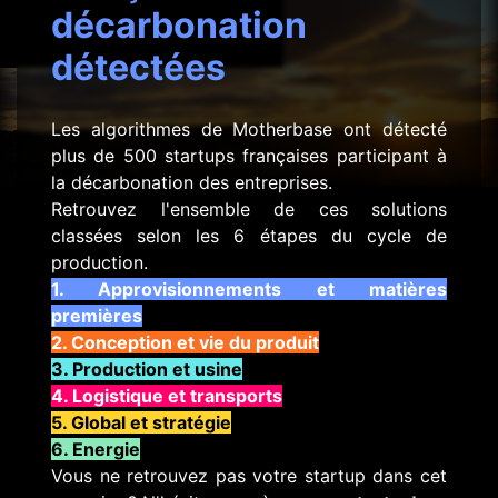
décarbonation
détectées
Les algorithmes de Motherbase ont détecté
plus de 500 startups françaises participant à
la décarbonation des entreprises.
Retrouvez l'ensemble de ces solutions
classées selon les 6 étapes du cycle de
production.
1. Approvisionnements et matières
premières
2. Conception et vie du produit
3. Production et usine
4. Logistique et transports
5. Global et stratégie
6. Energie
Vous ne retrouvez pas votre startup dans cet