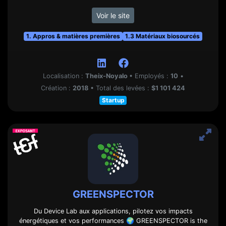
Voir le site
1. Appros & matières premières
1.3 Matériaux biosourcés
Localisation :
Theix-Noyalo
•
Employés :
10
•
Création :
2018
•
Total des levées :
$1 101 424
Startup
GREENSPECTOR
Du Device Lab aux applications, pilotez vos impacts
énergétiques et vos performances 🌍 GREENSPECTOR is the