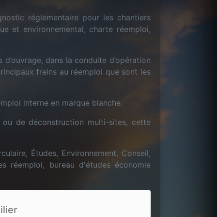
nostic réglementaire pour les chantiers
ue et environnemental, charte réemploi,
s d’ouvrage, dans la conduite d’opération
principaux freins au réemploi que sont les
emploi interne en marque blanche.
ou de déconstruction multi-sites, cette
ulaire, Études, Environnement, Conseil,
es réemploi, bureau d'études économie
lier