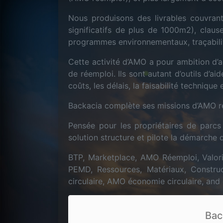
Nous produisons des livrables couvrant
significatifs de plus de 1000m2), clau
programmes environnementaux, traçabil
Cette activité d’AMO a pour ambition d’a
de réemploi. Ils sont autant d’outils d’a
coûts, les délais, la faisabilité technique e
Backacia complète ses missions d’AMO ré
Pensée pour les propriétaires de parcs
solution structure et pilote la démarche de
BTP, Marketplace, AMO Réemploi, Valori
PEMD, Ressources, Matériaux, Constru
circulaire, AMO économie circulaire, and 
Bac