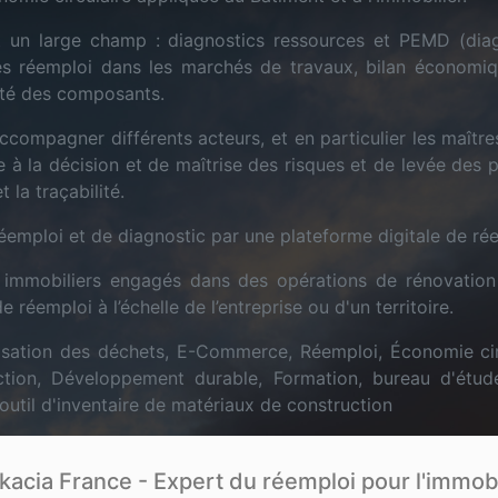
 un large champ : diagnostics ressources et PEMD (diag
ses réemploi dans les marchés de travaux, bilan économiq
ité des composants.
ccompagner différents acteurs, et en particulier les maître
ide à la décision et de maîtrise des risques et de levée des 
t la traçabilité.
emploi et de diagnostic par une plateforme digitale de ré
 immobiliers engagés dans des opérations de rénovation 
 réemploi à l’échelle de l’entreprise ou d'un territoire.
sation des déchets, E-Commerce, Réemploi, Économie circ
ction, Développement durable, Formation, bureau d'étud
outil d'inventaire de matériaux de construction
kacia France - Expert du réemploi pour l'immobi