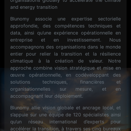
organisations globally to accelerate the climate
and energy transition
Blunomy associe une expertise sectorielle
approfondie, des compétences techniques et
data, ainsi qu’une expérience opérationnelle en
entreprise et en investissement. Nous
accompagnons des organisations dans le monde
entier pour relier la transition et la résilience
climatique à la création de valeur. Notre
approche combine vision stratégique et mise en
œuvre opérationnelle, en codéveloppant des
solutions techniques, financières et
organisationnelles sur mesure, et en
accompagnant leur déploiement.
Blunomy allie vision globale et ancrage local, et
s’appuie sur une équipe de 120 spécialistes ainsi
qu’un réseau international d’experts pour
accélérer la transition, à travers ses cinq bureaux