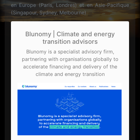
en Europe (Paris, Londres) et en Asie-Pacifique
(Singapour, Sydney, Melbourne).
Blunomy | Climate and energy
transition advisors
Blunomy is a specialist advisory firm,
partnering with organisations globally to
accelerate financing and delivery of the
climate and energy transition