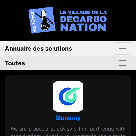
Annuaire des solutions
Toutes
Blunomy
We are a specialist advisory firm partnering with