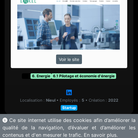
Voir le site
t&f
6. Energie
6.1 Pilotage et économie d'énergie
Localisation :
Nieul
•
Employés :
5
•
Création :
2022
Startup
Ce site internet utilise des cookies afin d’améliorer la
qualité de la navigation, d’évaluer et d’améliorer les
contenus et d'en mesurer le trafic.
En savoir plus.
© 2025 Motherbase.ai pour
Tech&Fest
-
Proposer une solution