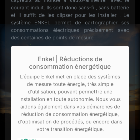
capteurs au monde à s’auto-alimenter avec le
courant induit. Ils sont donc sans-fil, sans batterie
et il suffit de les clipser pour les installer ! Le
système ENKEL permet de cartographier ses
consommations électriques précisément avec
des centaines de points de mesure.
Enkel | Réductions de
consommation énergétique
L'équipe Enkel met en place des systèmes
de mesure toute énergie, très simple
d'utilisation, pouvant permettre une
installation en toute autonomie. Nous vous
aidons également dans vos démarches de
réduction de consommation énergétique,
d'optimisation de procédés, ou encore dans
votre transition énergétique.