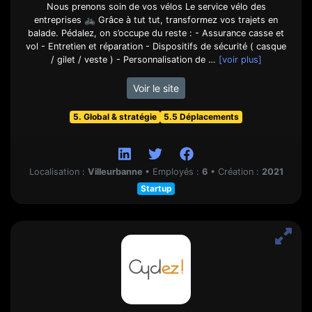
Nous prenons soin de vos vélos Le service vélo des
entreprises 🚲 Grâce à tut tut, transformez vos trajets en
balade. Pédalez, on s’occupe du reste : - Assurance casse et
vol - Entretien et réparation - Dispositifs de sécurité ( casque
/ gilet / veste ) - Personnalisation de …
[voir plus]
Voir le site
5. Global & stratégie
5.5 Déplacements
Localisation :
Villeurbanne
•
Employés :
6
•
Création :
2021
Startup