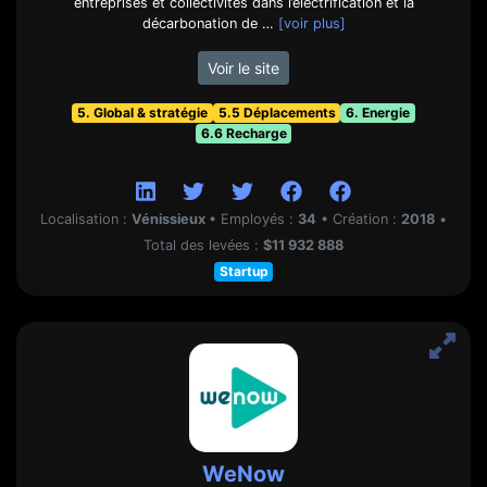
entreprises et collectivités dans l’électrification et la
décarbonation de …
[voir plus]
Voir le site
5. Global & stratégie
5.5 Déplacements
6. Energie
6.6 Recharge
Localisation :
Vénissieux
•
Employés :
34
•
Création :
2018
•
Total des levées :
$11 932 888
Startup
WeNow