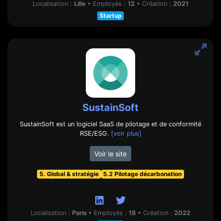
Localisation :
Lille
•
Employés :
12
•
Création :
2021
Startup
SustainSoft
SustainSoft est un logiciel SaaS de pilotage et de conformité
RSE/ESG.
[voir plus]
Voir le site
5. Global & stratégie
5.2 Pilotage décarbonation
Localisation :
Paris
•
Employés :
18
•
Création :
2022