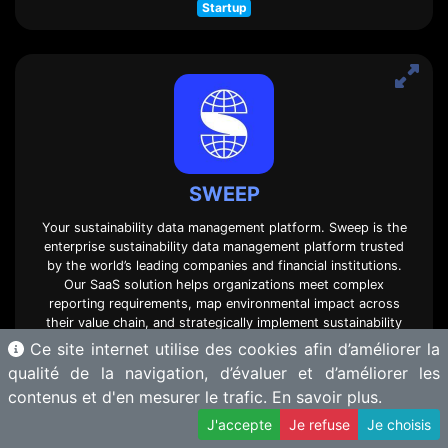
Startup
SWEEP
Your sustainability data management platform. Sweep is the
enterprise sustainability data management platform trusted
by the world’s leading companies and financial institutions.
Our SaaS solution helps organizations meet complex
reporting requirements, map environmental impact across
their value chain, and strategically implement sustainability
strategies that deliver business value. Sweep delivers
Ce site internet utilise des cookies afin d’améliorer la
transparent, …
[voir plus]
qualité de la navigation, d’évaluer et d’améliorer les
contenus et d'en mesurer le trafic.
En savoir plus.
Voir le site
J'accepte
Je refuse
Je choisis
5. Global & stratégie