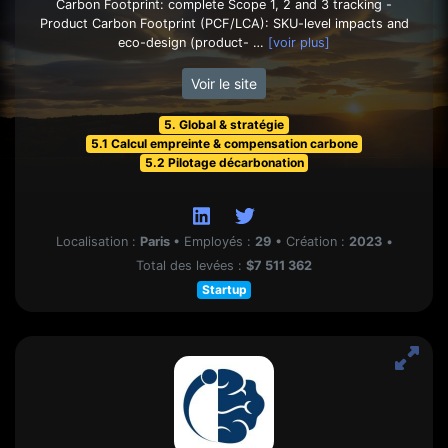
Carbon Footprint: complete Scope 1, 2 and 3 tracking -
Product Carbon Footprint (PCF/LCA): SKU-level impacts and
eco-design (product- …
[voir plus]
Voir le site
5. Global & stratégie
5.1 Calcul empreinte & compensation carbone
5.2 Pilotage décarbonation
Localisation :
Paris
•
Employés :
29
•
Création :
2023
•
Total des levées :
$7 511 362
Startup