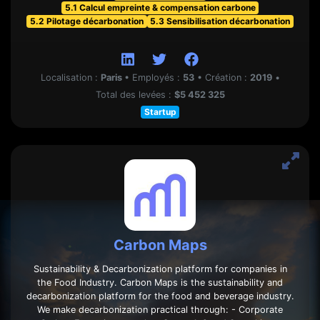
5.1 Calcul empreinte & compensation carbone
5.2 Pilotage décarbonation
5.3 Sensibilisation décarbonation
Localisation :
Paris
•
Employés :
53
•
Création :
2019
•
Total des levées :
$5 452 325
Startup
Carbon Maps
Sustainability & Decarbonization platform for companies in
the Food Industry. Carbon Maps is the sustainability and
decarbonization platform for the food and beverage industry.
We make decarbonization practical through: - Corporate