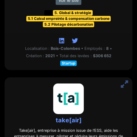
Voir le site
t&f
5. Global & stratégie
5.1 Calcul empreinte & compensation carbone
5.2 Pilotage décarbonation
Localisation :
Bois-Colombes
•
Employés :
8
•
Création :
2021
•
Total des levées :
$306 652
Startup
take[air]
Take[air], entreprise à mission issue de l’ESS, aide les
entreprises à mesurer, piloter et réduire leurs émissions de