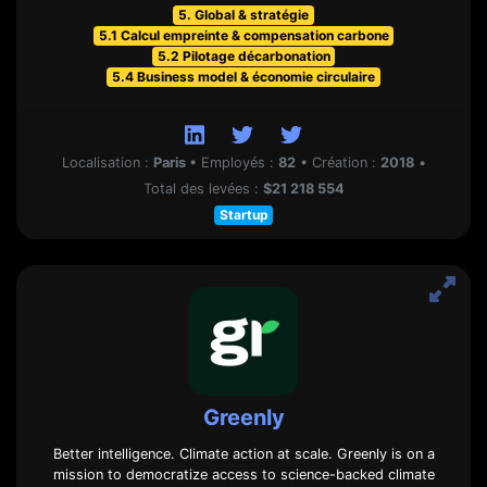
5. Global & stratégie
5.1 Calcul empreinte & compensation carbone
5.2 Pilotage décarbonation
5.4 Business model & économie circulaire
Localisation :
Paris
•
Employés :
82
•
Création :
2018
•
Total des levées :
$21 218 554
Startup
Greenly
Better intelligence. Climate action at scale. Greenly is on a
mission to democratize access to science-backed climate