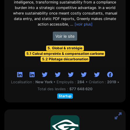
intelligence, transforming sustainability from a compliance
burden into a strategic competitive advantage. In a world
where sustainability once meant costly consultants, manual
data entry, and static PDF reports, Greenly makes climate
action accessible, …
[voir plus]
Voir le site
5. Global & stratégie
5.1 Calcul empreinte & compensation carbone
5.2 Pilotage décarbonation
Localisation :
New York
•
Employés :
284
•
Création :
2019
•
Total des levées :
$77 648 620
Startup