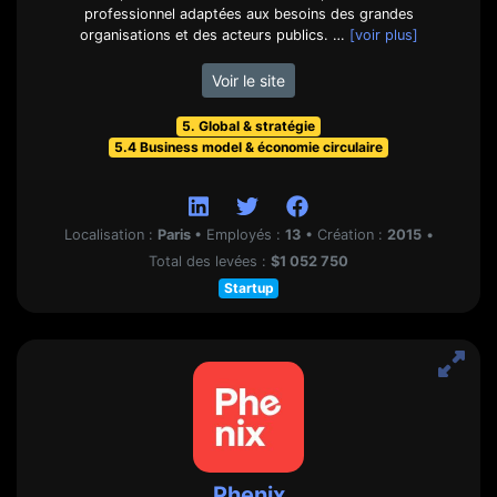
professionnel adaptées aux besoins des grandes
organisations et des acteurs publics. …
[voir plus]
Voir le site
5. Global & stratégie
5.4 Business model & économie circulaire
Localisation :
Paris
•
Employés :
13
•
Création :
2015
•
Total des levées :
$1 052 750
Startup
Phenix