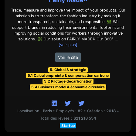
Fairly Made®
Trace, measure and improve the impact of your products. Our
mission is to transform the fashion industry by making it
more transparent, sustainable, and responsible. 🌿 We
support brands in reducing their environmental footprint and
improving social conditions for workers through innovative
solutions. ❇️ Our solution FAIRLY MADE® Our 360° …
[voir plus]
Voir le site
5. Global & stratégie
5.1 Calcul empreinte & compensation carbone
5.2 Pilotage décarbonation
5.4 Business model & économie circulaire
Localisation :
Paris
•
Employés :
82
•
Création :
2018
•
Total des levées :
$21 218 554
Startup