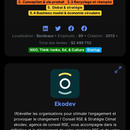
2. Conception & vie produit
2.3 Recyclage et réemploi
5. Global & stratégie
5.4 Business model & économie circulaire
Localisation :
Bordeaux
•
Employés :
69
•
Création :
2013
•
Total des levées :
$2 489 752
NGO, Think-tanks, Ed, & Culture
Startup
Ekodev
(R)éveiller les organisations pour stimuler l'engagement et
provoquer le changement ! Conseil RSE & Stratégie Climat
ekodev, agence de conseil RSE, vous accompagne dans la